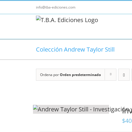
Saltar
info@tba-ediciones.com
al
contenido
Colección Andrew Taylor Still
Ordena por
Orden predeterminado
In
$
40