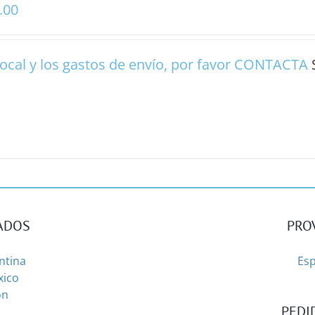
.00
ocal y los gastos de envío, por favor
CONTACTA
NADOS
PRO
entina
Esp
xico
on
PEDI