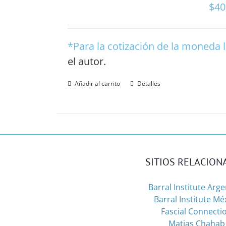
$
40
*Para la cotización de la moneda l
el autor
.
Añadir al carrito
Detalles
SITIOS RELACIO
Barral Institute Arg
Barral Institute Mé
Fascial Connecti
Matias Chahab