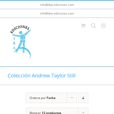
Saltar
info@tba-ediciones.com
al
info@tba-ediciones.com
contenido
Colección Andrew Taylor Still
Ordena por
Fecha
Mostrar
12 productos